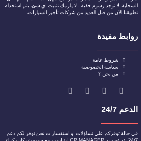
السحابة. لا توجد رسوم خفية ، لا يلزمك تثبيت اي شئ، يتم استخدام
تطبيقنا الآن من قبل العديد من شركات تأجير السيارات.
روابط مفيدة
شروط عامة
سياسة الخصوصية
من نحن ؟
Y
T
I
F
o
w
n
a
u
i
s
c
الدعم 24/7
t
t
t
e
u
t
a
b
b
e
g
o
e
r
r
o
في حالة توفركم على تساؤلات او استفسارات نحن نوفر لكم دعم
24/7، تم تصميم CR MANAGER ليتناسب مع جميع شركات كراء